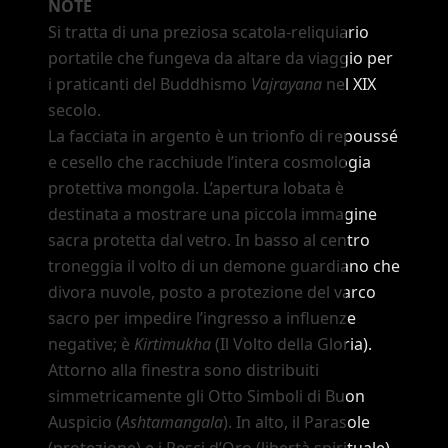
NOTE
Si tratta di una preziosa scatola-reliquiario
portatile che fungeva da altare da viaggio per
i praticanti del Buddhismo
Vajrayana
nel XIX
secolo.
La facciata in argento è un trionfo di repoussé
e cesello che racchiude l
’
intera cosmologia
protettiva mongola. L
’
apertura lobata è
destinata a mostrare una piccola immagine
sacra protetta dal vetro. In basso al centro
troneggia il volto di un demone guardiano che
divora nuvole, posto a protezione del varco
sacro per impedire l
’
ingresso a influenze
negative; è
Kirtimukha
(Il Volto della Gloria).
Attorno alla finestra sono distribuiti
simmetricamente gli Otto Simboli di Buon
Auspicio (
Ashtamangala
). In alto, il Parasole
(protezione) e i Pesci d
’
Oro (libertà spirituale).