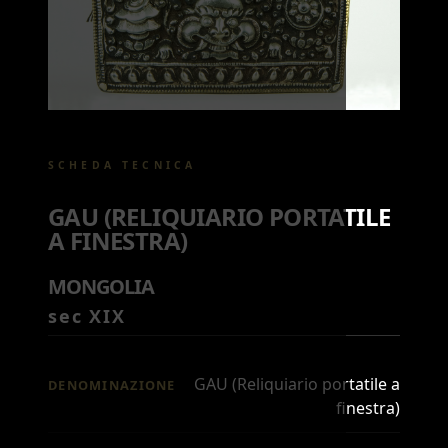
SCHEDA TECNICA
GAU (RELIQUIARIO PORTATILE
A FINESTRA)
MONGOLIA
sec XIX
GAU (Reliquiario portatile a
DENOMINAZIONE
finestra)