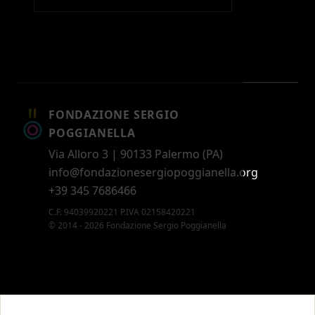
FONDAZIONE SERGIO
POGGIANELLA
Via Alloro 3 | 90133 Palermo (PA)
info@fondazionesergiopoggianella.org
+39 345 7686466
C.F. 94039920221 P.IVA 02158420221
© 2014 - 2026 Fondazione Sergio Poggianella
CONTATTI