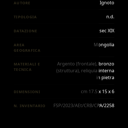
Ignoto
AUTORE
n.d.
TIPOLOGIA
sec XIX
DATAZIONE
Mongolia
AREA
GEOGRAFICA
Argento (frontale), bronzo
MATERIALI E
TECNICA
(struttura), reliquia interna
in pietra
cm 17.5 x 15 x 6
DIMENSIONI
FSP/2023/AEt/CRB/CPA/2258
N. INVENTARIO