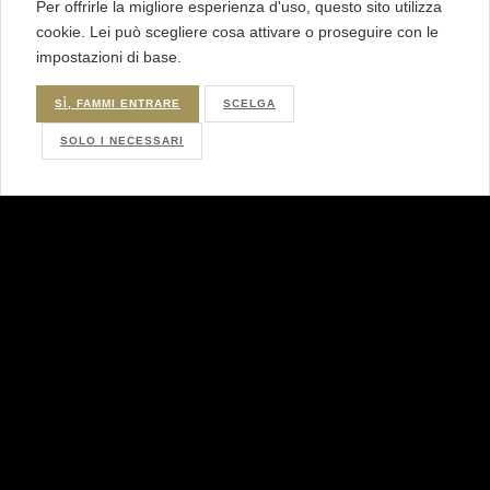
Per offrirle la migliore esperienza d'uso, questo sito utilizza
cookie. Lei può scegliere cosa attivare o proseguire con le
impostazioni di base.
SÌ, FAMMI ENTRARE
SCELGA
SOLO I NECESSARI
FONDAZIONE SERGIO
POGGIANELLA
Via Alloro 3 | 90133 Palermo (PA)
info@fondazionesergiopoggianella.org
+39 345 7686466
C.F. 94039920221 P.IVA 02158420221
© 2014 - 2026 Fondazione Sergio Poggianella
CONTATTI