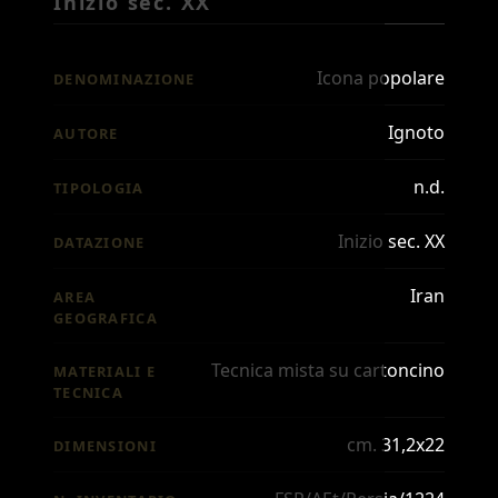
Inizio sec. XX
Icona popolare
DENOMINAZIONE
Ignoto
AUTORE
n.d.
TIPOLOGIA
Inizio sec. XX
DATAZIONE
Iran
AREA
GEOGRAFICA
Tecnica mista su cartoncino
MATERIALI E
TECNICA
cm. 31,2x22
DIMENSIONI