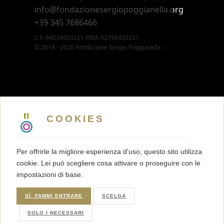
info@fondazionesergiopoggianella.org
+39 345 7686466
C.F. 94039920221 P.IVA 02158420221
© 2014 - 2026 Fondazione Sergio Poggianella
CONTATTI
5 X MILLE
COOKIES
MEMBERSHIP
PRESS KIT
Per offrirle la migliore esperienza d'uso, questo sito utilizza
TRASPARENZA
cookie. Lei può scegliere cosa attivare o proseguire con le
TERMINI E CONDIZIONI
impostazioni di base.
PRIVACY
COOKIES
SÌ, FAMMI ENTRARE
SCELGA
SOLO I NECESSARI