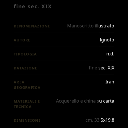
fine sec. XIX
Manoscritto illustrato
DENOMINAZIONE
Ignoto
AUTORE
n.d.
TIPOLOGIA
fine sec. XIX
DATAZIONE
Iran
AREA
GEOGRAFICA
Acquerello e china su carta
MATERIALI E
TECNICA
cm. 33,5x19,8
DIMENSIONI