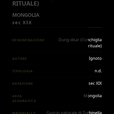
RITUALE)
MONGOLIA
sec XIX
Dung-dkar (Conchiglia
DENOMINAZIONE
rituale)
Ignoto
AUTORE
n.d.
TIPOLOGIA
sec XIX
DATAZIONE
Mongolia
AREA
GEOGRAFICA
Guscio naturale di Turbinella
MATERIALI E