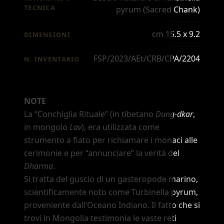
TECNICA
pyrum (Sacred Chank)
cm 15.5 x 9.2
DIMENSIONI
FSP/2023/AEt/CRB/CPA/2204
N. INVENTARIO
NOTE
La
“Conchiglia Rituale”
(in tibetano
Dung-dkar
,
in mongolo
Lav
), era utilizzata come
strumento a fiato per richiamare i monaci alle
cerimonie e per
“annunciare”
la verità del
Dharma
.
Si tratta del guscio di un gasteropode marino,
scientificamente noto come Turbinella pyrum,
proveniente dall
’
Oceano Indiano. Il fatto che si
trovi in Mongolia testimonia le vaste reti