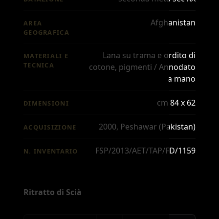
Afghanistan
AREA
GEOGRAFICA
Lana su trama e ordito di
MATERIALI E
TECNICA
cotone, pigmenti / Annodato
a mano
cm 84 x 62
DIMENSIONI
2000, Peshawar (Pakistan)
ACQUISIZIONE
FSP/2013/AET/TAP/FD/1159
N. INVENTARIO
Ritratto di Scià