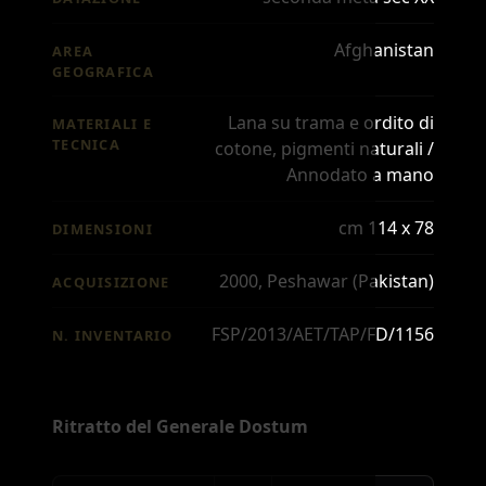
Afghanistan
AREA
GEOGRAFICA
Lana su trama e ordito di
MATERIALI E
TECNICA
cotone, pigmenti naturali /
Annodato a mano
cm 114 x 78
DIMENSIONI
2000, Peshawar (Pakistan)
ACQUISIZIONE
FSP/2013/AET/TAP/FD/1156
N. INVENTARIO
Ritratto del Generale Dostum