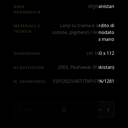
Afghanistan
AREA
GEOGRAFICA
Lana su trama e ordito di
MATERIALI E
TECNICA
cotone, pigmenti / Annodato
a mano
cm 160 x 112
DIMENSIONI
2003, Peshawar (Pakistan)
ACQUISIZIONE
FSP/2023/AET/TAP/CPA/1281
N. INVENTARIO
PREC.
SUCC.