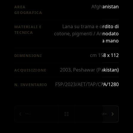
Afghanistan
AREA
GEOGRAFICA
Lana su trama e ordito di
MATERIALI E
TECNICA
cotone, pigmenti / Annodato
a mano
cm 158 x 112
DIMENSIONI
2003, Peshawar (Pakistan)
ACQUISIZIONE
FSP/2023/AET/TAP/CPA/1280
N. INVENTARIO
PREC.
SUCC.