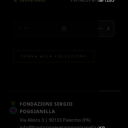
FSP/AEt/Persia/1285
N. INVENTARIO
PREC.
SUCC.
TORNA ALLA COLLEZIONE
FONDAZIONE SERGIO
POGGIANELLA
Via Alloro 3 | 90133 Palermo (PA)
info@fondazionesergiopoggianella.org