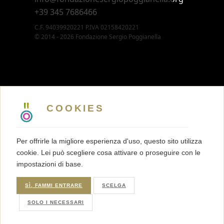
+39 345 7686466
C.F. 94039920221 P.IVA 02158420221
© 2014 - 2026 Fondazione Sergio Poggianella
CONTATTI
5 X MILLE
COOKIES
MEMBERSHIP
PRESS KIT
Per offrirle la migliore esperienza d'uso, questo sito utilizza
TRASPARENZA
cookie. Lei può scegliere cosa attivare o proseguire con le
TERMINI E CONDIZIONI
impostazioni di base.
PRIVACY
COOKIES
SÌ, FAMMI ENTRARE
SCELGA
SOLO I NECESSARI