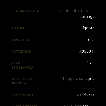
Rivestimento murale -
DENOMINAZIONE
Lasanga
Ignoto
AUTORE
n.d.
TIPOLOGIA
1820/30 c.
DATAZIONE
Iran
AREA
GEOGRAFICA
Tempera su legno
MATERIALI E
TECNICA
cm. 40x27
DIMENSIONI