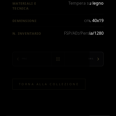
Tempera su legno
MATERIALI E
TECNICA
cm. 40x19
DIMENSIONI
FSP/AEt/Persia/1280
N. INVENTARIO
PREC.
SUCC.
TORNA ALLA COLLEZIONE