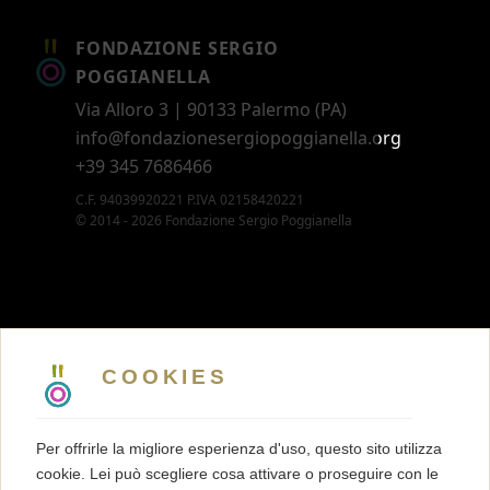
FONDAZIONE SERGIO
POGGIANELLA
Via Alloro 3 | 90133 Palermo (PA)
info@fondazionesergiopoggianella.org
+39 345 7686466
C.F. 94039920221 P.IVA 02158420221
© 2014 - 2026 Fondazione Sergio Poggianella
CONTATTI
5 X MILLE
COOKIES
MEMBERSHIP
PRESS KIT
Per offrirle la migliore esperienza d'uso, questo sito utilizza
TRASPARENZA
cookie. Lei può scegliere cosa attivare o proseguire con le
TERMINI E CONDIZIONI