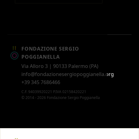
FONDAZIONE SERGIO
POGGIANELLA
Via Alloro 3 | 90133 Palermo (PA)
info@fondazionesergiopoggianella.org
+39 345 7686466
C.F. 94039920221 P.IVA 02158420221
© 2014 - 2026 Fondazione Sergio Poggianella
CONTATTI