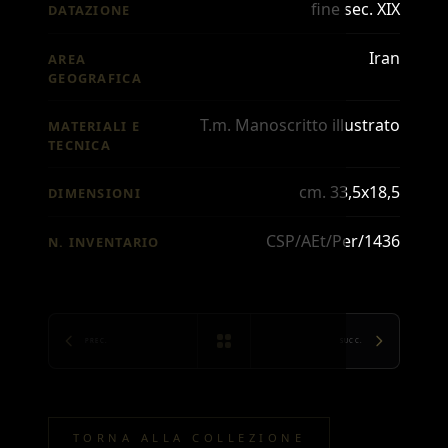
fine sec. XIX
DATAZIONE
Iran
AREA
GEOGRAFICA
T.m. Manoscritto illustrato
MATERIALI E
TECNICA
cm. 33,5x18,5
DIMENSIONI
CSP/AEt/Per/1436
N. INVENTARIO
PREC.
SUCC.
TORNA ALLA COLLEZIONE