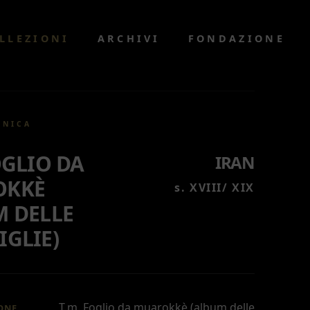
LLEZIONI
ARCHIVI
FONDAZIONE
CNICA
OGLIO DA
IRAN
OKKÈ
s. XVIII/ XIX
M DELLE
GLIE)
T.m. Foglio da muarokkè (album delle
ONE