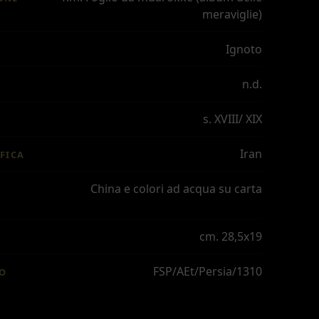
meraviglie)
Ignoto
n.d.
s. XVIII/ XIX
Iran
FICA
China e colori ad acqua su carta
cm. 28,5x19
FSP/AEt/Persia/1310
IO