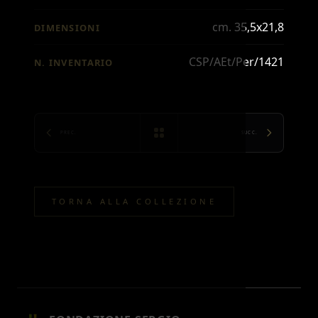
cm. 35,5x21,8
DIMENSIONI
CSP/AEt/Per/1421
N. INVENTARIO
PREC.
SUCC.
TORNA ALLA COLLEZIONE