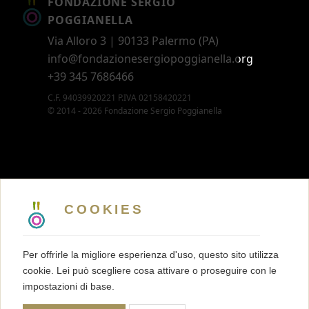
FONDAZIONE SERGIO
POGGIANELLA
Via Alloro 3 | 90133 Palermo (PA)
info@fondazionesergiopoggianella.org
+39 345 7686466
C.F. 94039920221 P.IVA 02158420221
© 2014 - 2026 Fondazione Sergio Poggianella
CONTATTI
5 X MILLE
COOKIES
MEMBERSHIP
PRESS KIT
Per offrirle la migliore esperienza d'uso, questo sito utilizza
TRASPARENZA
cookie. Lei può scegliere cosa attivare o proseguire con le
TERMINI E CONDIZIONI
impostazioni di base.
PRIVACY
COOKIES