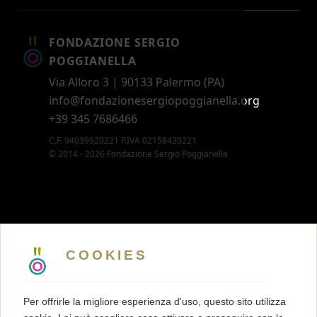
FONDAZIONE SERGIO
POGGIANELLA
Via Alloro 3 | 90133 Palermo (PA)
info@fondazionesergiopoggianella.org
+39 345 7686466
C.F. 94039920221 P.IVA 02158420221
© 2014 - 2026 Fondazione Sergio Poggianella
CONTATTI
5 X MILLE
COOKIES
MEMBERSHIP
PRESS KIT
Per offrirle la migliore esperienza d'uso, questo sito utilizza
TRASPARENZA