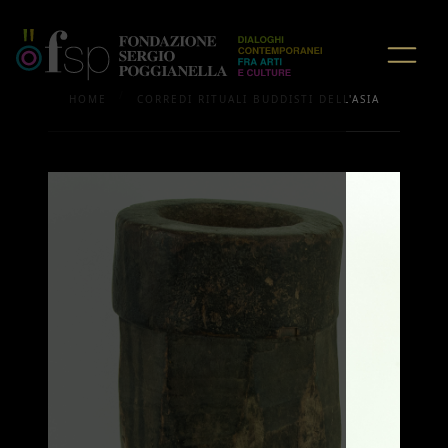
/
HOME
CORREDI RITUALI BUDDISTI DELL'ASIA