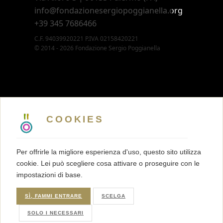
info@fondazionesergiopoggianella.org
+39 345 7686466
C.F. 94039920221 P.IVA 02158420221
© 2014 - 2026 Fondazione Sergio Poggianella
CONTATTI
5 X MILLE
COOKIES
MEMBERSHIP
PRESS KIT
Per offrirle la migliore esperienza d'uso, questo sito utilizza
TRASPARENZA
cookie. Lei può scegliere cosa attivare o proseguire con le
TERMINI E CONDIZIONI
impostazioni di base.
PRIVACY
COOKIES
SÌ, FAMMI ENTRARE
SCELGA
SOLO I NECESSARI