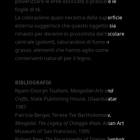
polverizzare le erbe essiccate o pressare le
foglie di tè.
La colorazione quasi nerastra della superficie
esterna suggerisce che questo oggetto sia
rimasto per decenni in prossimità del focolare
centrale (
golomt
), saturandosi di fumo e
grasso, elementi che hanno agito come
conservanti naturali per il legno.
BIBLIOGRAFIA
Nyam-Osoryn Tsultem,
Mongolian Arts and
Crafts
, State Publishing House, Ulaanbaatar
1987
Patricia Berger, Terese Tse Bartholomew,
Mongolia: The Legacy of Chinggis Khan
, Asian Art
Museum of San Francisco, 1995
Robert Beer,
The Encyclopedia of Tibetan Symbols