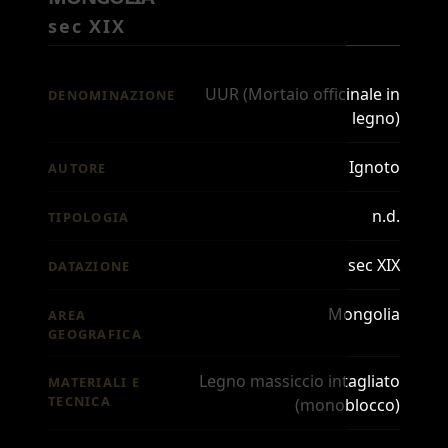
sec XIX
UUR (Mortaio officinale in
DENOMINAZIONE
legno)
Ignoto
AUTORE
n.d.
TIPOLOGIA
sec XIX
DATAZIONE
Mongolia
AREA
GEOGRAFICA
Legno massiccio intagliato
MATERIALI E
TECNICA
(monoblocco)