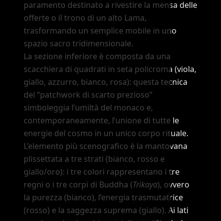
paramento destinato a rivestire la mensa delle
offerte o il trono di un alto Lama,
trasformando un semplice mobile in uno
spazio sacro tridimensionale.
La sezione inferiore è composta da una
scacchiera di quadrati in seta policroma (viola,
giallo, azzurro, bianco, rosa): questa tecnica
del
“patchwork di scarto prezioso”
simboleggia l
’
umiltà del monaco e,
contemporaneamente, l
’
unione di tutte le
energie del cosmo in un unico corpo rituale.
L
’
elemento più scenografico è la mantovana
plissettata a tre strati (bianco, rosso e
giallo/oro): i tre colori rappresentano i tre
regni o i tre corpi di Buddha (
Trikaya
), ovvero
la purezza (bianco), l
’
energia trasmutatrice
(rosso) e la saggezza suprema (giallo). Ai lati