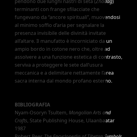
pendono due lunghi nastri di seta (
Zhadag
)
terminanti con frange sfilacciate che
fungevano da
“ancore spirituali”
, muovendosi
al minimo soffio d
’
aria per segnalare la
presenza invisibile delle divinità invitate
all
’
altare. Il manufatto è incorniciato da un
ampio bordo in cotone nero che, oltre ad
assolvere a una funzione estetica di contrasto,
serviva a proteggere le sete dall
’
usura
meccanica e a delimitare nettamente l
’
area
sacra interna dal mondo profano esterno.
BIBLIOGRAFIA
Nyam-Osoryn Tsultem,
Mongolian Arts and
Crafts
, State Publishing House, Ulaanbaatar
1987
Robert Beer,
The Encyclopedia of Tibetan Symbols