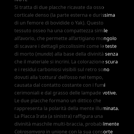
Si tratta di due placche ricavate da osso
corticale denso (la parte esterna e durissima
di un femore di bovidide o Yak). Questo
tessuto osseo ha una compattezza simile
all
’
avorio, che permette all
’
artigiano mongolo
di scavare i dettagli piccolissimi come le teste
di morto (
munda
) alla base della divinità senza
che il materiale si incrini. La colorazione scura
e i residui carboniosi visibili sul retro sono
dovuti alla
‘cottura’
dell
’
osso nel tempo,
causata dal contatto costante con i fumi
cerimoniali e dal grasso delle lampade votive.
Le due placche formano un dittico che
rappresenta la polarità della mente illuminata.
La Placca Irata (a sinistra) raffigura una
divinità maschile multi-braccia, probabilmente
Cakrasamvara
in unione con la sua consorte