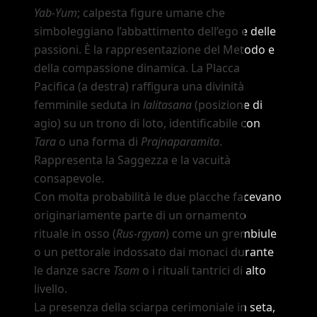
Yab-Yum
; calpesta figure umane che
simboleggiano l
’
abbattimento dell
’
ego e delle
passioni. È la rappresentazione del Metodo e
della compassione dinamica. La Placca
Pacifica (a destra) raffigura una divinità
femminile seduta in
lalitasana
(posizione di
agio) su un trono di loto, identificabile con
Tara
o una forma di
Prajnaparamita
.
Rappresenta la Saggezza e la vacuità
consapevole.
Con molta probabilità le due placche facevano
originariamente parte di un ornamento
rituale in osso (
Rus-rgyan
) come un grembiule
o un pettorale indossato dai monaci durante
le danze sacre
Tsam
o i rituali tantrici di alto
livello.
La presenza della sciarpa cerimoniale in seta,