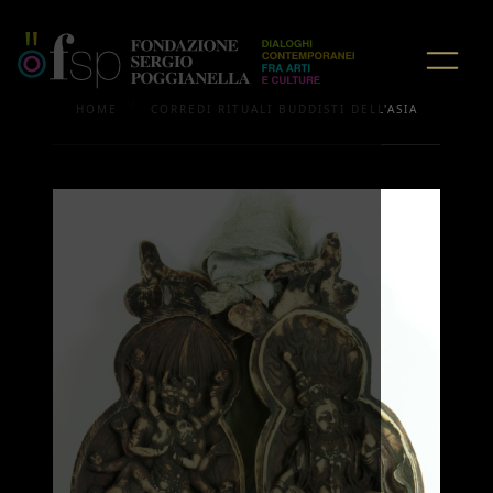
/
HOME
CORREDI RITUALI BUDDISTI DELL'ASIA