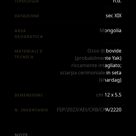
n.d.
TIPOLOGIA
sec XIX
DATAZIONE
Mongolia
AREA
GEOGRAFICA
Osso di bovide
MATERIALI E
TECNICA
(probabilmente Yak)
riccamente intagliato;
sciarpa cerimoniale in seta
(khardag)
cm 12 x 5.5
DIMENSIONI
FSP/2023/AEt/CRB/CPA/2220
N. INVENTARIO
NOTE