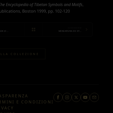
The Encyclopedia of Tibetan Symbols and Motifs
,
blications, Boston 1999, pp. 102-120
SUCCESSIVO
RUK (C…
MINIATURA DI ST…
ALLA COLLEZIONE
ASPARENZA
RMINI E CONDIZIONI
IVACY