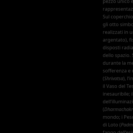
pezzo unico e
rappresentazi
Sul coperchio
gli otto simbo
realizzati in
argentato), f
disposti rad
dello spazio.
durante la med
sofferenza e d
(
Shrivatsa
), l
’
i
il Vaso del Te
inesauribile; i
dell
’
illuminaz
(
Dharmachak
mondo; i Pesc
di Loto (
Padm
fango dell
’
esi