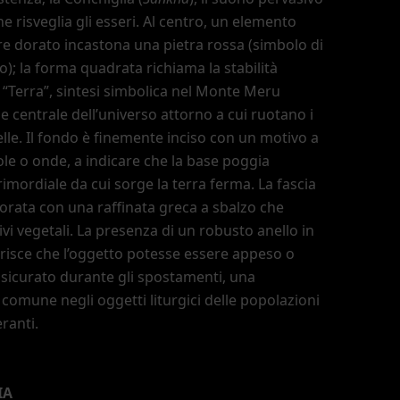
e risveglia gli esseri. Al centro, un elemento
e dorato incastona una pietra rossa (simbolo di
co); la forma quadrata richiama la stabilità
o
“Terra”
, sintesi simbolica nel Monte Meru
e centrale dell
’
universo attorno a cui ruotano i
elle. Il fondo è finemente inciso con un motivo a
ole o onde, a indicare che la base poggia
imordiale da cui sorge la terra ferma. La fascia
corata con una raffinata greca a sbalzo che
vi vegetali. La presenza di un robusto anello in
isce che l
’
oggetto potesse essere appeso o
icurato durante gli spostamenti, una
a comune negli oggetti liturgici delle popolazioni
ranti.
IA