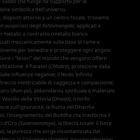
 solido che funge da supporto per la
one simbolica dell
’
universo.
, disposti attorno a un centro focale, troviamo
li auspiciosi degli
Ashtamangala
, applicati e
 un metallo a contrasto (metallo bianco
issati meccanicamente sulla base di rame e
ialmente per benedire e proteggere ogni angolo
 Sono i
“tesori”
del mondo che vengono offerti
itazione: il Parasol (
Chhatra
), protezione dalla
alle influenze negative; il Nodo Infinito
ntreccio inestricabile di saggezza e compassione;
soro (
Bum-pa
), abbondanza spirituale e materiale
l Vessillo della Vittoria (
Dhvaja
), trionfo
ione sull
’
ignoranza; la Ruota del Dharma
ra
), l
’
insegnamento del Buddha che trasforma il
i d
’
Oro (
Suvarnamatsya
), la libertà totale; il Fiore
a
), la purezza che sorge incontaminata dal
stenza; la Conchiglia (
Sankha
), il suono pervasivo