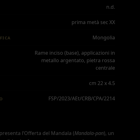
n.d.
prima metà sec XX
Mongolia
FICA
Rame inciso (base), applicazioni in
metallo argentato, pietra rossa
centrale
cm 22 x 4.5
FSP/2023/AEt/CRB/CPA/2214
IO
presenta l
’
Offerta del Mandala (
Mandala-pan
), un