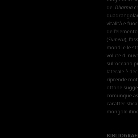
del
Dharma
ch
quadrangolar
vitalità e fuo
dell
’
element
(
Sumeru
), l
’
ass
mondi e le st
volute di nuv
sull
’
oceano pr
laterale è de
riprende moti
ottone sugger
comunque ass
caratteristic
mongole itine
BIBLIOGRAF