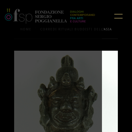
/
HOME
CORREDI RITUALI BUDDISTI DELL'ASIA