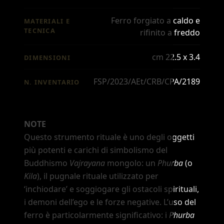
Ferro forgiato a caldo e
MATERIALI E
TECNICA
rifinito a freddo
cm 22.5 x 3.4
DIMENSIONI
FSP/2023/AEt/CRB/CPA/2189
N. INVENTARIO
NOTE
Questo strumento rituale è uno degli oggetti
più potenti e carichi di simbolismo del
Buddhismo
Vajrayana
mongolo: un
Phurba
(o
Kila
), il pugnale rituale utilizzato per
‘inchiodare’
e soggiogare gli ostacoli spirituali,
i demoni dell
’
ego e le forze negative. L
’
uso del
ferro è particolarmente significativo: i
Phurba