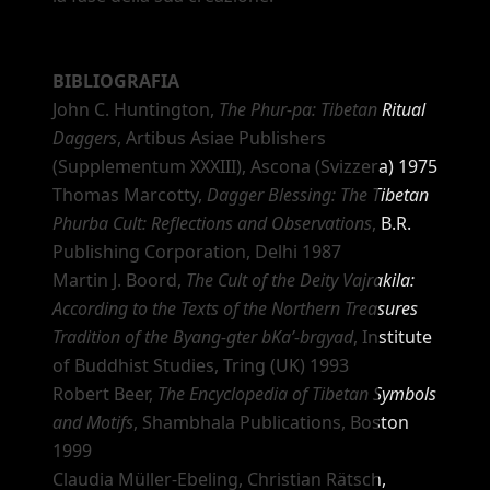
BIBLIOGRAFIA
John C. Huntington,
The Phur-pa: Tibetan Ritual
Daggers
, Artibus Asiae Publishers
(Supplementum XXXIII), Ascona (Svizzera) 1975
Thomas Marcotty,
Dagger Blessing: The Tibetan
Phurba Cult: Reflections and Observations
, B.R.
Publishing Corporation, Delhi 1987
Martin J. Boord,
The Cult of the Deity Vajrakila:
According to the Texts of the Northern Treasures
Tradition of the Byang-gter bKa
’
-brgyad
, Institute
of Buddhist Studies, Tring (UK) 1993
Robert Beer,
The Encyclopedia of Tibetan Symbols
and Motifs
, Shambhala Publications, Boston
1999
Claudia Müller-Ebeling, Christian Rätsch,