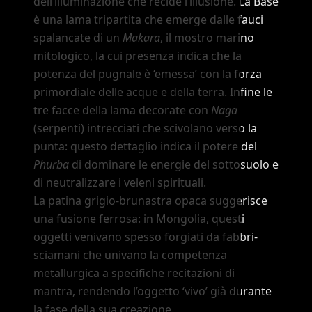
dell
’
illuminazione che recide l
’
illusione. La Base
è una lama tripartita che emerge dalle fauci
spalancate di un
Makara
, il mostro marino
mitologico, la cui presenza indica che la
potenza del pugnale è
‘emessa’
con la forza
primordiale delle acque e della terra. Infine le
tre facce della lama decorate con
Naga
(serpenti) intrecciati che scivolano verso la
punta: questo dettaglio indica il potere del
Phurba
di dominare le energie del sottosuolo e
di neutralizzare i veleni spirituali.
La patina grigio-brunastra opaca suggerisce
una fusione ferrosa: in Mongolia, questi
oggetti venivano spesso forgiati da fabbri-
sciamani che univano la competenza
metallurgica a specifiche recitazioni di
mantra, rendendo l
’
oggetto
‘vivo’
già durante
la fase della sua creazione.