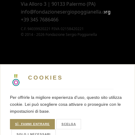
Via Alloro 3 | 90133 Palermo (PA)
info@fondazionesergiopoggianella.org
+39 345 7686466
C.F. 94039920221 P.IVA 02158420221
© 2014 - 2026 Fondazione Sergio Poggianella
CONTATTI
5 X MILLE
COOKIES
MEMBERSHIP
PRESS KIT
Per offrirle la migliore esperienza d'uso, questo sito utilizza
TRASPARENZA
cookie. Lei può scegliere cosa attivare o proseguire con le
TERMINI E CONDIZIONI
impostazioni di base.
PRIVACY
COOKIES
SÌ, FAMMI ENTRARE
SCELGA
SOLO I NECESSARI