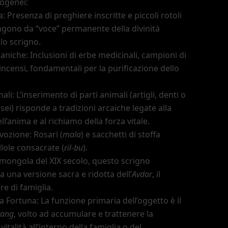
rogenei:
: Presenza di preghiere inscritte e piccoli rotoli
ungono da
“voce”
permanente della divinità
lo scrigno.
niche: Inclusioni di erbe medicinali, campioni di
 incensi, fondamentali per la purificazione dello
ali: L
’
inserimento di parti animali (artigli, denti o
ei) risponde a tradizioni arcaiche legate alla
ll
’
anima e al richiamo della forza vitale.
vozione: Rosari (
mala
) e sacchetti di stoffa
llole consacrate (
ril-bu
).
 mongola del XIX secolo, questo scrigno
 una versione sacra e ridotta dell
’
Avdar
, il
re di famiglia.
a Fortuna: La funzione primaria dell
’
oggetto è il
yang
, volto ad accumulare e trattenere la
vitalità all
’
interno della famiglia o del