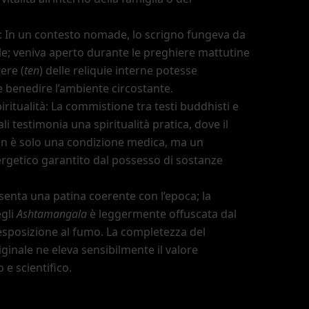
: In un contesto nomade, lo scrigno fungeva da
ile; veniva aperto durante le preghiere mattutine
tere (
ten
) delle reliquie interne potesse
 benedire l
’
ambiente circostante.
iritualità: La commistione tra testi buddhisti e
i testimonia una spiritualità pratica, dove il
n è solo una condizione medica, ma un
ergetico garantito dal possesso di sostanze
senta una patina coerente con l
’
epoca; la
egli
Ashtamangala
è leggermente offuscata dal
esposizione al fumo. La completezza del
ginale ne eleva sensibilmente il valore
e scientifico.