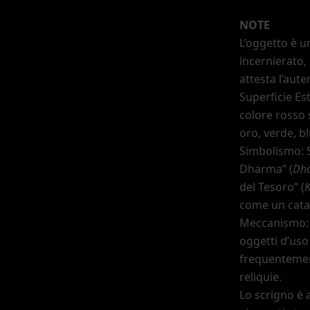
NOTE
L
’
oggetto è un
incernierato,
attesta l
’
auten
Superficie Es
colore rosso s
oro, verde, bl
Simbolismo: 
Dharma”
(
Dh
del Tesoro”
(
K
come un catal
Meccanismo: L
oggetti d
’
uso
frequentement
reliquie.
Lo scrigno è a