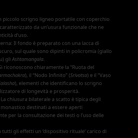
 piccolo scrigno ligneo portatile con coperchio
 caratterizzato da un
’
usura funzionale che ne
ticità d
’
uso.
terna: Il fondo è preparato con una lacca di
curo, sul quale sono dipinti in policromia (giallo
u) gli
Ashtamangala
.
Si riconoscono chiaramente la
“Ruota del
armachakra
), il
“Nodo Infinito”
(
Srivatsa
) e il
“Vaso
alasha
), elementi che identificano lo scrigno
izzatore di longevità e prosperità.
a chiusura bilaterale a scatto è tipica degli
 monastico destinati a essere aperti
e per la consultazione dei testi o l
’
uso delle
 tutti gli effetti un
‘dispositivo rituale’
carico di