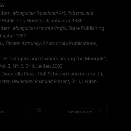
IA
ultem,
Mongolian Traditional Art: Patterns and
te Publishing House, Ulaanbaatar 1986
ultem,
Mongolian Arts and Crafts
, State Publishing
baatar 1987
nu,
Tibetan Astrology
, Shambhala Publications,
,
“Astrologers and Diviners among the Mongols”
,
Vol. 5, N°. 2, Brill, Leiden 2003
 Donatella Rossi, Rolf Scheuermann (a cura di),
betan Divination: Past and Present
, Brill, Leiden-
SUCCESSIVO
 20 …
SIPAHO A RILIEV…