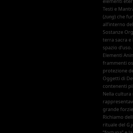
elementi ete
Testi e Mantra
(
zung
) che f
all
’
interno del
Sostanze Orga
terra sacra e
spazio d
’
uso.
Elementi Anim
frammenti oss
protezione de
Oggetti di De
contenenti pi
Nella cultura
rappresentava
grande forzie
Richiamo dell
rituale del
G.
“fortuna”
e la 