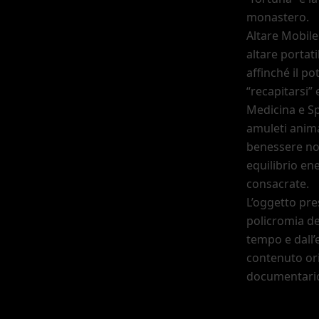
monastero.
Altare Mobile
altare portat
affinché il po
“recapitarsi”
e
Medicina e Sp
amuleti animal
benessere no
equilibrio en
consacrate.
L
’
oggetto pre
policromia d
tempo e dall
’
contenuto ori
documentario 