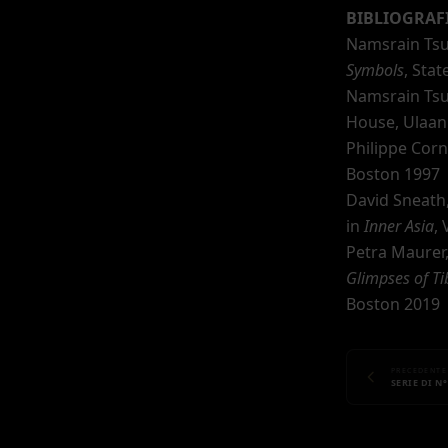
BIBLIOGRAF
Namsrain Ts
Symbols
, Sta
Namsrain Ts
House, Ulaan
Philippe Cor
Boston 1997
David Sneath
in
Inner Asia
, 
Petra Maurer,
Glimpses of Ti
Boston 2019
PRECEDENTE
SERIE DI N°