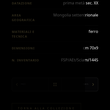
prima metà sec. XX
DATAZIONE
Mongolia settentrionale
AREA
GEOGRAFICA
ferro
MATERIALI E
TECNICA
cm 70x9
DIMENSIONI
FSP/AEt/Sciam/1445
N. INVENTARIO
PREC.
SUCC.
TORNA ALLA COLLEZIONE