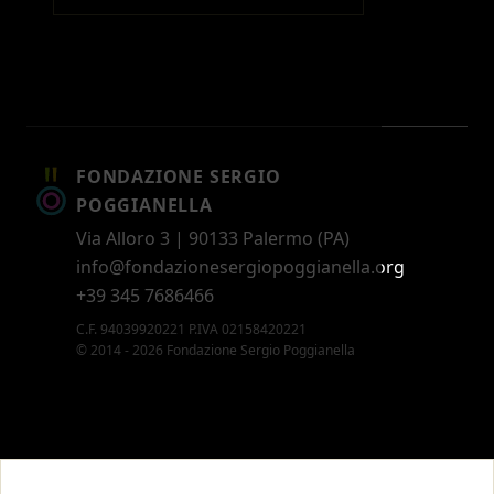
FONDAZIONE SERGIO
POGGIANELLA
Via Alloro 3 | 90133 Palermo (PA)
info@fondazionesergiopoggianella.org
+39 345 7686466
C.F. 94039920221 P.IVA 02158420221
© 2014 - 2026 Fondazione Sergio Poggianella
CONTATTI