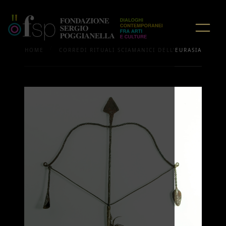
/
HOME
CORREDI RITUALI SCIAMANICI DELL'EURASIA