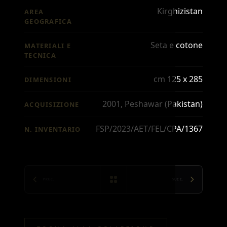
Kirghizistan
AREA
GEOGRAFICA
Seta e cotone
MATERIALI E
TECNICA
cm 125 x 285
DIMENSIONI
2001, Peshawar (Pakistan)
ACQUISIZIONE
FSP/2023/AET/FEL/CPA/1367
N. INVENTARIO
PREC.
SUCC.