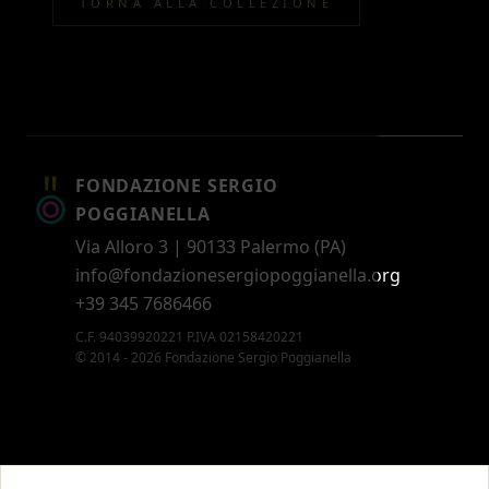
TORNA ALLA COLLEZIONE
FONDAZIONE SERGIO
POGGIANELLA
Via Alloro 3 | 90133 Palermo (PA)
info@fondazionesergiopoggianella.org
+39 345 7686466
C.F. 94039920221 P.IVA 02158420221
© 2014 - 2026 Fondazione Sergio Poggianella
CONTATTI