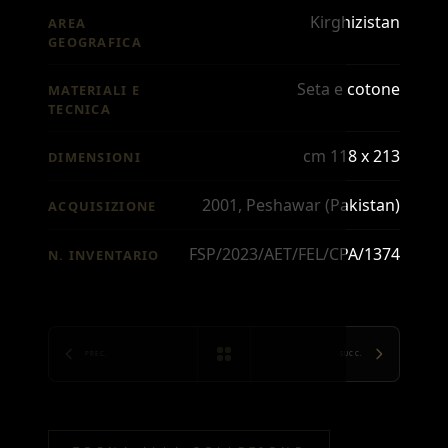
Kirghizistan
AREA
GEOGRAFICA
Seta e cotone
MATERIALI E
TECNICA
cm 118 x 213
DIMENSIONI
2001, Peshawar (Pakistan)
ACQUISIZIONE
FSP/2023/AET/FEL/CPA/1374
N. INVENTARIO
PREC.
SUCC.