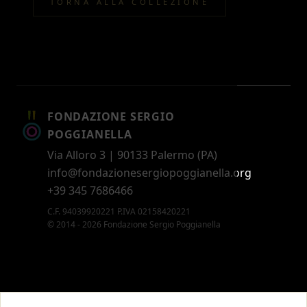
TORNA ALLA COLLEZIONE
FONDAZIONE SERGIO
POGGIANELLA
Via Alloro 3 | 90133 Palermo (PA)
info@fondazionesergiopoggianella.org
+39 345 7686466
C.F. 94039920221 P.IVA 02158420221
© 2014 - 2026 Fondazione Sergio Poggianella
CONTATTI