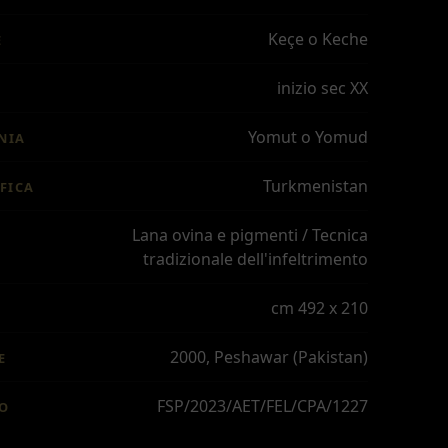
Keçe o Keche
E
inizio sec XX
Yomut o Yomud
NIA
Turkmenistan
FICA
Lana ovina e pigmenti / Tecnica
tradizionale dell'infeltrimento
cm 492 x 210
2000, Peshawar (Pakistan)
E
FSP/2023/AET/FEL/CPA/1227
IO