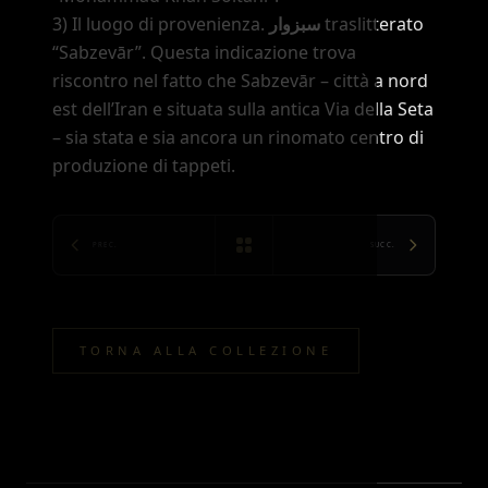
3) Il luogo di provenienza.
سبزوار
traslitterato
“Sabzevār”
. Questa indicazione trova
riscontro nel fatto che Sabzevār
–
città a nord
est dell’Iran e situata sulla antica Via della Seta
–
sia stata e sia ancora un rinomato centro di
produzione di tappeti.
PREC.
SUCC.
TORNA ALLA COLLEZIONE