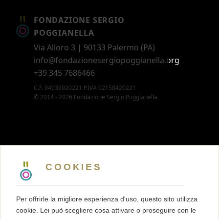
FONDAZIONE SERGIO
POGGIANELLA
Via Alloro 3 | 90133 Palermo (PA)
info@fondazionesergiopoggianella.org
+39 345 7686466
C.F. 94039920221 P.IVA 02158420221
© 2014 - 2026 Fondazione Sergio Poggianella
CONTATTI
5 X MILLE
COOKIES
MEMBERSHIP
PRESS KIT
Per offrirle la migliore esperienza d'uso, questo sito utilizza
TRASPARENZA
cookie. Lei può scegliere cosa attivare o proseguire con le
TERMINI E CONDIZIONI