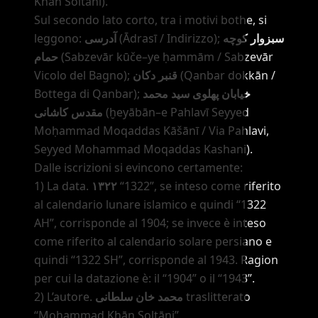
Khān Soltāni).
Sul secondo lato corto, tra i motivi bothe, si
leggono:
آدرسی
(Ādrasī / Indirizzo);
سبزوار کوچه
حمام
(Sabzevār kūče
–
ye ḥammām / Sabzevār
Vicolo del Bagno);
قنبر دکان
(Qanbar dokkān /
Bottega di Qanbar);
خیابان پهلوی سید محمد
مقدس کاشانی
(ḫeyābān
–
e Pahlavī Seyyed
Moḥammad Moqaddas Kāšānī / Via Pahlavi,
Seyyed Mohammad Moqaddas Kashani).
Dalle iscrizioni si evincono certamente:
1) La data.
۱۳۲۲
“1322”
, se inteso come riferito
al calendario lunare islamico e quindi
“1322
AH”
, corrisponde al 1904; se invece è inteso
come riferito al calendario solare persiano e
quindi
“1322 SH”
, corrisponde al 1943. Ragion
per cui la datazione è: il
“1904”
o il
“1943”
.
2) L
’
autore.
محمد خان سلطانی
traslitterato
“Mohammad Khān Soltāni”
.