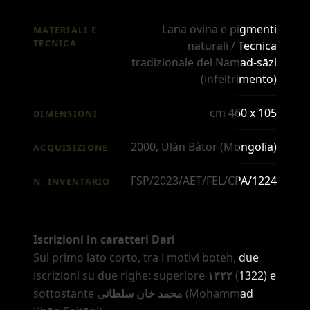
Lana ovina e pigmenti
MATERIALI E
TECNICA
naturali / Tecnica
tradizionale del Namad-sāzi
(infeltrimento)
cm 460 x 105
DIMENSIONI
2000, Ulàn Bàtor (Mongolia)
ACQUISIZIONE
FSP/2023/AET/FEL/CPA/1224
N. INVENTARIO
Iscrizioni in caratteri Dari
Sul primo lato corto, tra i motivi boteh, due
iscrizioni su due righe: superiore
۱۳۲۲
(1322) e
sottostante
محمد خان سلطانی
(Mohammad