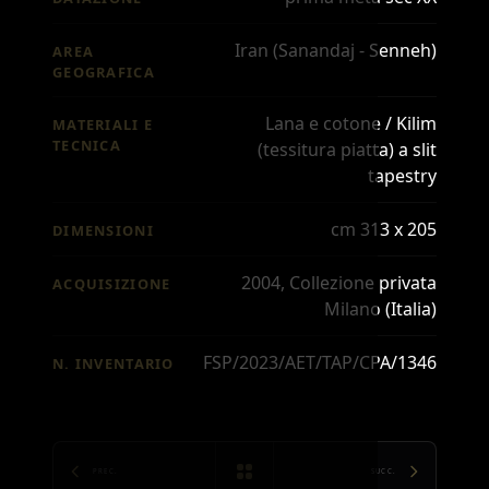
Iran (Sanandaj - Senneh)
AREA
GEOGRAFICA
Lana e cotone / Kilim
MATERIALI E
TECNICA
(tessitura piatta) a slit
tapestry
cm 313 x 205
DIMENSIONI
2004, Collezione privata
ACQUISIZIONE
Milano (Italia)
FSP/2023/AET/TAP/CPA/1346
N. INVENTARIO
PREC.
SUCC.