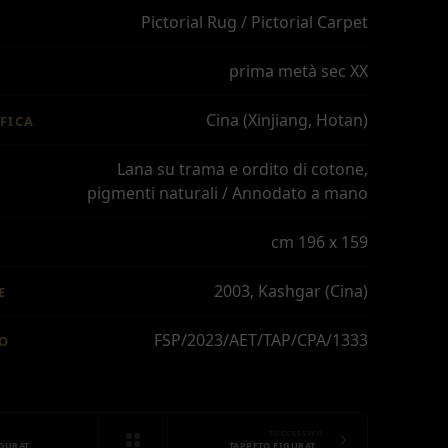
Pictorial Rug / Pictorial Carpet
prima metà sec XX
Cina (Xinjiang, Hotan)
FICA
Lana su trama e ordito di cotone,
pigmenti naturali / Annodato a mano
cm 196 x 159
2003, Kashgar (Cina)
E
FSP/2023/AET/TAP/CPA/1333
IO
SUCCESSIVO
IGURAT…
TAPPETO FIGURAT…