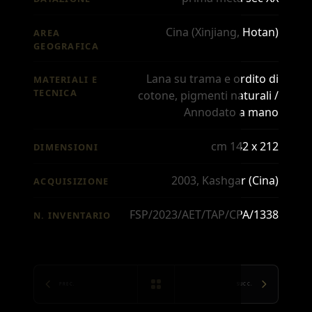
Cina (Xinjiang, Hotan)
AREA
GEOGRAFICA
Lana su trama e ordito di
MATERIALI E
TECNICA
cotone, pigmenti naturali /
Annodato a mano
cm 142 x 212
DIMENSIONI
2003, Kashgar (Cina)
ACQUISIZIONE
FSP/2023/AET/TAP/CPA/1338
N. INVENTARIO
PREC.
SUCC.