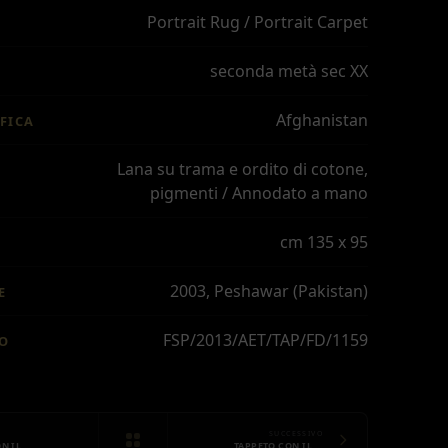
Portrait Rug / Portrait Carpet
seconda metà sec XX
Afghanistan
FICA
Lana su trama e ordito di cotone,
pigmenti / Annodato a mano
cm 135 x 95
2003, Peshawar (Pakistan)
E
FSP/2013/AET/TAP/FD/1159
IO
SUCCESSIVO
N IL …
TAPPETO CON IL …