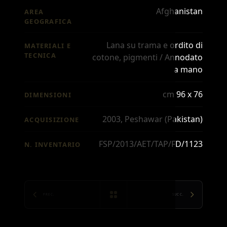
Afghanistan
AREA
GEOGRAFICA
Lana su trama e ordito di
MATERIALI E
TECNICA
cotone, pigmenti / Annodato
a mano
cm 96 x 76
DIMENSIONI
2003, Peshawar (Pakistan)
ACQUISIZIONE
FSP/2013/AET/TAP/FD/1123
N. INVENTARIO
PREC.
SUCC.