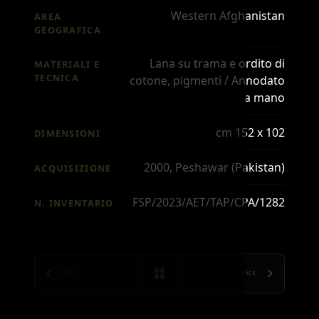
Western Afghanistan
AREA
GEOGRAFICA
Lana su trama e ordito di
MATERIALI E
TECNICA
cotone, pigmenti / Annodato
a mano
cm 152 x 102
DIMENSIONI
2000, Peshawar (Pakistan)
ACQUISIZIONE
FSP/2023/AET/TAP/CPA/1282
N. INVENTARIO
PREC.
SUCC.