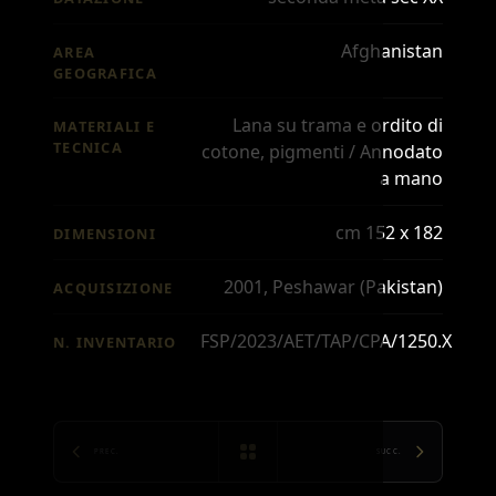
Afghanistan
AREA
GEOGRAFICA
Lana su trama e ordito di
MATERIALI E
TECNICA
cotone, pigmenti / Annodato
a mano
cm 152 x 182
DIMENSIONI
2001, Peshawar (Pakistan)
ACQUISIZIONE
FSP/2023/AET/TAP/CPA/1250.X
N. INVENTARIO
PREC.
SUCC.