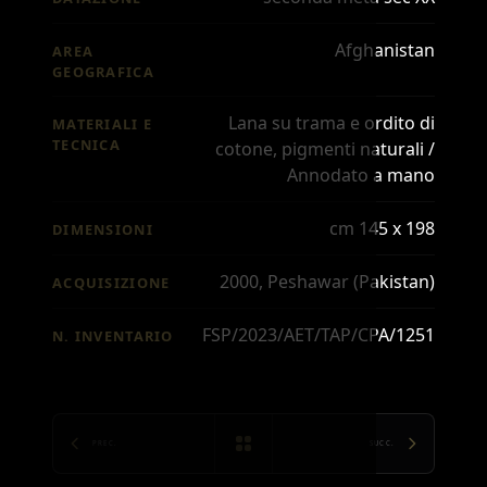
Afghanistan
AREA
GEOGRAFICA
Lana su trama e ordito di
MATERIALI E
TECNICA
cotone, pigmenti naturali /
Annodato a mano
cm 145 x 198
DIMENSIONI
2000, Peshawar (Pakistan)
ACQUISIZIONE
FSP/2023/AET/TAP/CPA/1251
N. INVENTARIO
PREC.
SUCC.