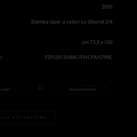
2005
Stampa laser a colori su dibond 2/4
cm 73.3 x 100
FSP/2013/AMC/FV/CPA/0799C
IO
SUCCESSIVO
IANART…
TRANSIBERIANART…
ALLA COLLEZIONE