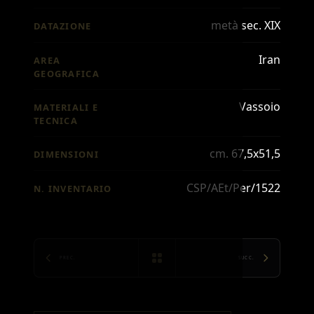
metà sec. XIX
DATAZIONE
Iran
AREA
GEOGRAFICA
Vassoio
MATERIALI E
TECNICA
cm. 67,5x51,5
DIMENSIONI
CSP/AEt/Per/1522
N. INVENTARIO
PREC.
SUCC.