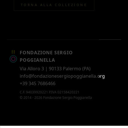
TORNA ALLA COLLEZIONE
FONDAZIONE SERGIO
POGGIANELLA
Via Alloro 3 | 90133 Palermo (PA)
info@fondazionesergiopoggianella.org
+39 345 7686466
C.F. 94039920221 P.IVA 02158420221
© 2014 - 2026 Fondazione Sergio Poggianella