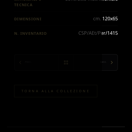
TECNICA
cm. 120x65
DIMENSIONI
CSP/AEt/Per/1415
N. INVENTARIO
PREC.
SUCC.
TORNA ALLA COLLEZIONE