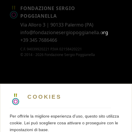
FONDAZIONE SERGIO
POGGIANELLA
Via Alloro 3 | 90133 Palermo (PA)
info@fondazionesergiopoggianella.org
+39 345 7686466
C.F. 94039920221 P.IVA 02158420221
© 2014 - 2026 Fondazione Sergio Poggianella
CONTATTI
5 X MILLE
COOKIES
MEMBERSHIP
PRESS KIT
Per offrirle la migliore esperienza d'uso, questo sito utilizza
TRASPARENZA
cookie. Lei può scegliere cosa attivare o proseguire con le
TERMINI E CONDIZIONI
impostazioni di base.
PRIVACY