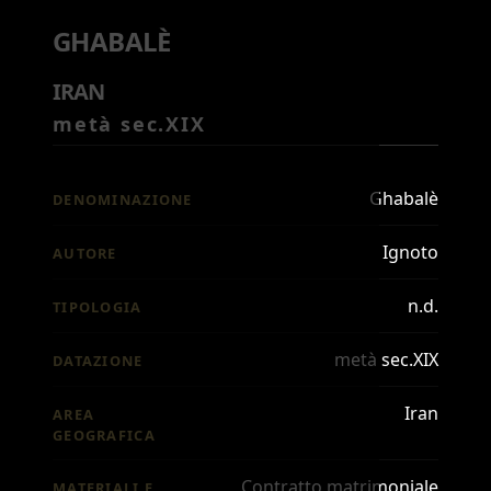
GHABALÈ
IRAN
metà sec.XIX
Ghabalè
DENOMINAZIONE
Ignoto
AUTORE
n.d.
TIPOLOGIA
metà sec.XIX
DATAZIONE
Iran
AREA
GEOGRAFICA
Contratto matrimoniale
MATERIALI E