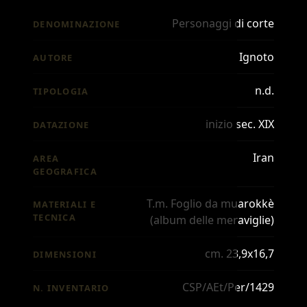
Personaggi di corte
DENOMINAZIONE
Ignoto
AUTORE
n.d.
TIPOLOGIA
inizio sec. XIX
DATAZIONE
Iran
AREA
GEOGRAFICA
T.m. Foglio da muarokkè
MATERIALI E
TECNICA
(album delle meraviglie)
cm. 23,9x16,7
DIMENSIONI
CSP/AEt/Per/1429
N. INVENTARIO