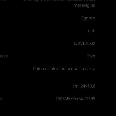
meraviglie)
Ignoto
n.d.
s. XVIII/ XIX
Iran
FICA
China e colori ad acqua su carta
cm. 24x16,8
FSP/AEt/Persia/1309
IO