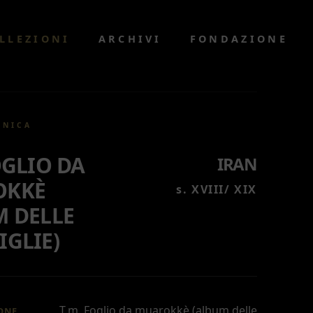
LLEZIONI
ARCHIVI
FONDAZIONE
CNICA
OGLIO DA
IRAN
OKKÈ
s. XVIII/ XIX
M DELLE
GLIE)
T.m. Foglio da muarokkè (album delle
ONE