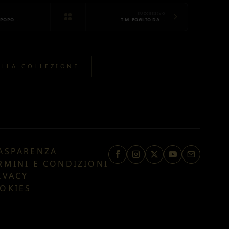
SUCCESSIVO
A POPO…
T.M. FOGLIO DA …
ALLA COLLEZIONE
ASPARENZA
RMINI E CONDIZIONI
IVACY
OKIES