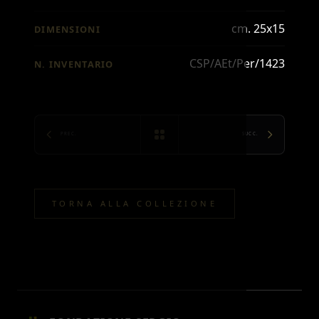
cm. 25x15
DIMENSIONI
CSP/AEt/Per/1423
N. INVENTARIO
PREC.
SUCC.
TORNA ALLA COLLEZIONE