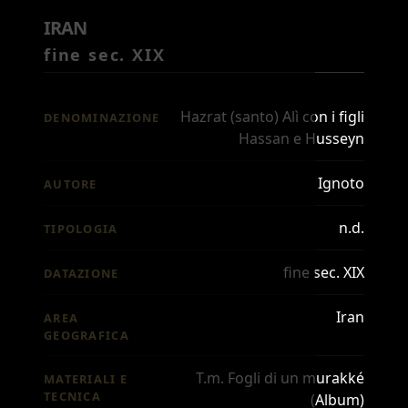
IRAN
fine sec. XIX
Hazrat (santo) Alì con i figli
DENOMINAZIONE
Hassan e Husseyn
Ignoto
AUTORE
n.d.
TIPOLOGIA
fine sec. XIX
DATAZIONE
Iran
AREA
GEOGRAFICA
T.m. Fogli di un murakké
MATERIALI E
TECNICA
(Album)