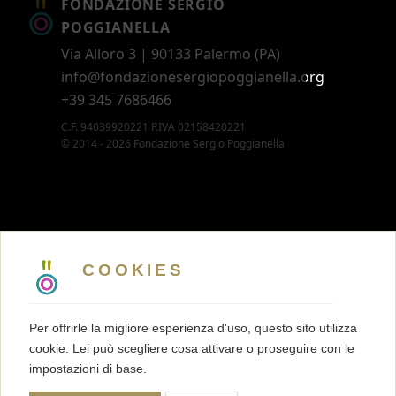
FONDAZIONE SERGIO
POGGIANELLA
Via Alloro 3 | 90133 Palermo (PA)
info@fondazionesergiopoggianella.org
+39 345 7686466
C.F. 94039920221 P.IVA 02158420221
© 2014 - 2026 Fondazione Sergio Poggianella
CONTATTI
5 X MILLE
COOKIES
MEMBERSHIP
PRESS KIT
Per offrirle la migliore esperienza d'uso, questo sito utilizza
TRASPARENZA
cookie. Lei può scegliere cosa attivare o proseguire con le
TERMINI E CONDIZIONI
impostazioni di base.
PRIVACY
COOKIES