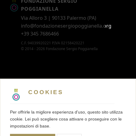
FONDAZIONE SERGIO
POGGIANELLA
Via Alloro 3 | 90133 Palermo (PA)
info@fondazionesergiopoggianella.org
+39 345 7686466
C.F. 94039920221 P.IVA 02158420221
© 2014 - 2026 Fondazione Sergio Poggianella
CONTATTI
5 X MILLE
COOKIES
MEMBERSHIP
PRESS KIT
Per offrirle la migliore esperienza d'uso, questo sito utilizza
TRASPARENZA
cookie. Lei può scegliere cosa attivare o proseguire con le
TERMINI E CONDIZIONI
impostazioni di base.
PRIVACY
COOKIES