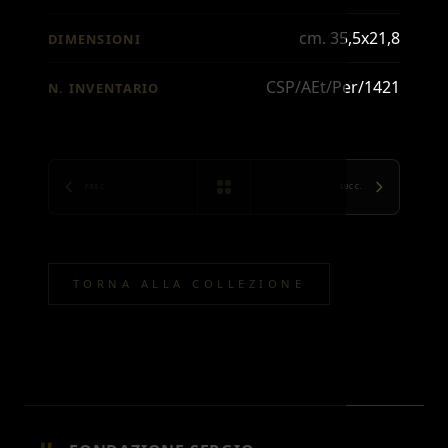
cm. 35,5x21,8
DIMENSIONI
CSP/AEt/Per/1421
N. INVENTARIO
PREC.
SUCC.
TORNA ALLA COLLEZIONE