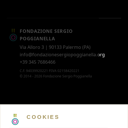
FONDAZIONE SERGIO
POGGIANELLA
Via Alloro 3 | 90133 Palermo (PA)
info@fondazionesergiopoggianella.org
+39 345 7686466
C.F. 94039920221 P.IVA 02158420221
© 2014 - 2026 Fondazione Sergio Poggianella
CONTATTI
5 X MILLE
COOKIES
MEMBERSHIP