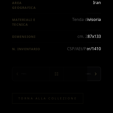
Iran
AREA
GEOGRAFICA
Tenda divisoria
MATERIALI E
TECNICA
cm. 287x133
DIMENSIONI
CSP/AEt/Per/1410
N. INVENTARIO
PREC.
SUCC.
TORNA ALLA COLLEZIONE