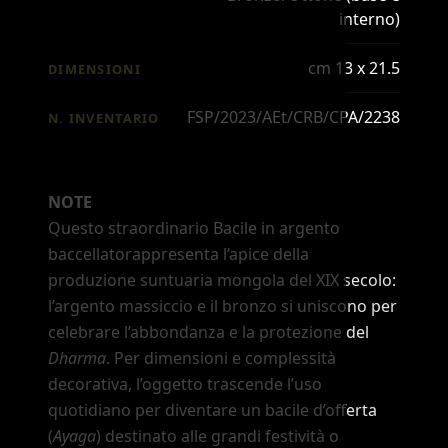
interno)
cm 13 x 21.5
DIMENSIONI
FSP/2023/AEt/CRB/CPA/2238
N. INVENTARIO
NOTE
Questo straordinario Bacile in argento
baccellatorappresenta l
’
apice della
produzione suntuaria mongola del XIX secolo:
l
’
argento massiccio e il bronzo si uniscono per
celebrare l
’
abbondanza e la protezione del
Dharma
. Per dimensioni e complessità
decorativa, l
’
oggetto trascende l
’
uso
quotidiano per diventare un bacile d
’
offerta
(
Ayaga
) destinato alle grandi festività o