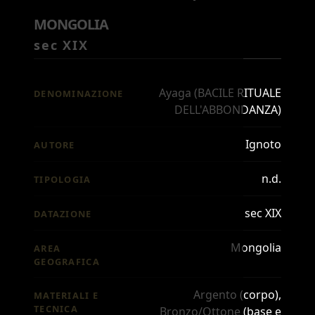
MONGOLIA
sec XIX
Ayaga (BACILE RITUALE
DENOMINAZIONE
DELL'ABBONDANZA)
Ignoto
AUTORE
n.d.
TIPOLOGIA
sec XIX
DATAZIONE
Mongolia
AREA
GEOGRAFICA
Argento (corpo),
MATERIALI E
TECNICA
Bronzo/Ottone (base e