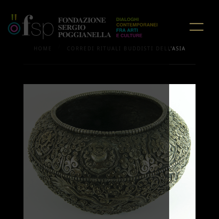
/
HOME
CORREDI RITUALI BUDDISTI DELL'ASIA