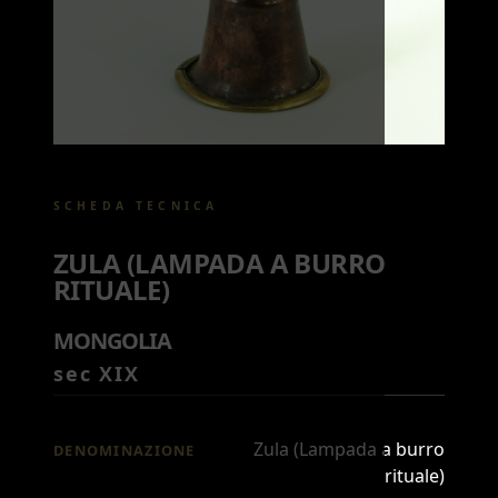
SCHEDA TECNICA
ZULA (LAMPADA A BURRO
RITUALE)
MONGOLIA
sec XIX
Zula (Lampada a burro
DENOMINAZIONE
rituale)