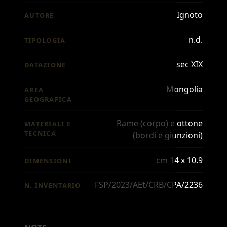
Ignoto
AUTORE
n.d.
TIPOLOGIA
sec XIX
DATAZIONE
Mongolia
AREA
GEOGRAFICA
Rame (corpo) e ottone
MATERIALI E
TECNICA
(bordi e giunzioni)
cm 14 x 10.9
DIMENSIONI
FSP/2023/AEt/CRB/CPA/2236
N. INVENTARIO