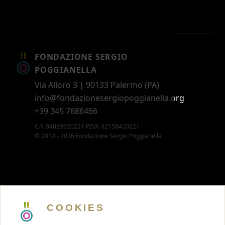
FONDAZIONE SERGIO
POGGIANELLA
Via Alloro 3 | 90133 Palermo (PA)
info@fondazionesergiopoggianella.org
+39 345 7686466
C.F. 94039920221 P.IVA 02158420221
© 2014 - 2026 Fondazione Sergio Poggianella
CONTATTI
5 X MILLE
COOKIES
MEMBERSHIP