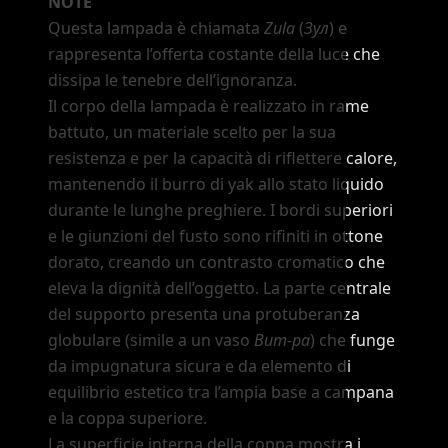
NOTE
Questa lampada è chiamata
Zula
(
Зул
) e
rappresenta l
’
offerta costante della luce che
dissipa le tenebre dell
’
ignoranza.
Il corpo della lampada è realizzato in rame
battuto, un materiale scelto per la sua
resistenza e per la capacità di riflettere calore,
mantenendo il burro di yak allo stato liquido
durante le lunghe preghiere. I bordi superiori
e le giunzioni del fusto sono rifiniti in ottone
dorato, creando un contrasto cromatico che
eleva la dignità dell
’
oggetto. La parte centrale
del supporto presenta una protuberanza
globulare (simile a un vaso
Bum-pa
) che funge
da impugnatura sicura e da elemento di
equilibrio estetico tra l
’
ampia base a campana
e la coppa superiore.
La superficie interna della coppa mostra i