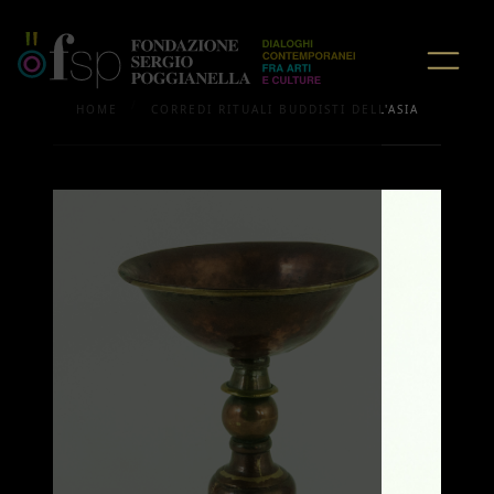
/
HOME
CORREDI RITUALI BUDDISTI DELL'ASIA