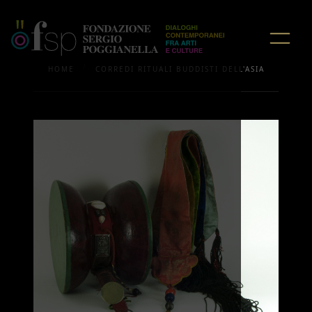
/
HOME
CORREDI RITUALI BUDDISTI DELL'ASIA