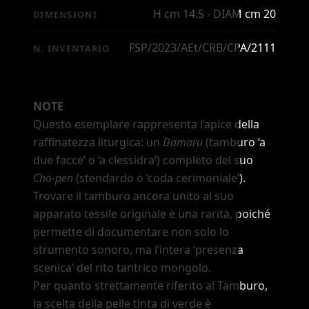
H cm 14.5 - DIAM cm 20
DIMENSIONI
FSP/2023/AEt/CRB/CPA/2111
N. INVENTARIO
NOTE
Questo esemplare rappresenta l
’
apice della
raffinatezza liturgica: un
Damaru
(tamburo
‘a
due facce’
o
‘a clessidra’
) completo del suo
Chö-pen
(stendardo o
‘coda cerimoniale’
).
Trovare il tamburo ancora unito al suo
apparato tessile originale è una rarità, poiché
permette di documentare non solo lo
strumento sonoro, ma l
’
intera
‘presenza
scenica’
del rito tantrico mongolo.
Per quanto strettamente riferito al Tamburo,
la scelta della pelle tinta di verde è