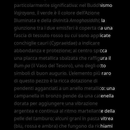
particolarmente significativa: nel Buddhismo
Vajrayana
, il verde è il colore dell
’
Azione
Illuminata e della divinità
Amoghasiddhi
; la
giunzione tra i due emisferi è coperta da una
fascia di tessuto rosso su cui sono applicate
conchiglie cauri (Cypraeidae) a indicare
abbondanza e protezione; al centro spicca
una placca metallica sbalzata che raffigura il
Bum-pa
(il Vaso del Tesoro), uno degli otto
simboli di buon augurio. L
’
elemento più raro
di questo pezzo è la ricca dotazione di
pendenti agganciati a un anello metallico: una
campanella in bronzo pende da una catenella
dorata per aggiungere una vibrazione
argentea e continua al ritmo martellante della
pelle del tamburo; alcuni grani in pasta vitrea
(blu, rossa e ambra) che fungono da richiami