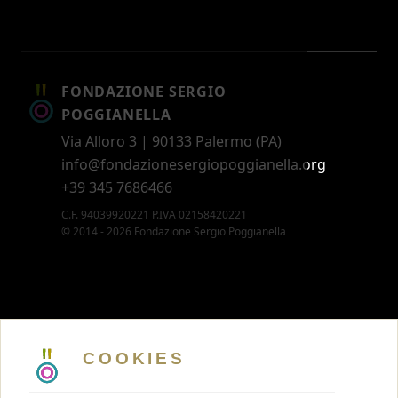
FONDAZIONE SERGIO
POGGIANELLA
Via Alloro 3 | 90133 Palermo (PA)
info@fondazionesergiopoggianella.org
+39 345 7686466
C.F. 94039920221 P.IVA 02158420221
© 2014 - 2026 Fondazione Sergio Poggianella
CONTATTI
5 X MILLE
COOKIES
MEMBERSHIP