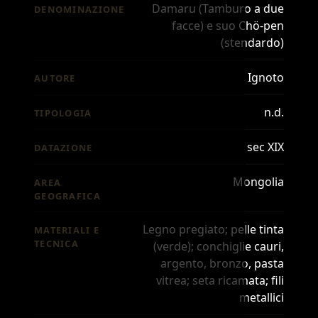
Damaru (Tamburo a due
DENOMINAZIONE
facce) e suo Chö-pen
(stendardo)
Ignoto
AUTORE
n.d.
TIPOLOGIA
sec XIX
DATAZIONE
Mongolia
AREA
GEOGRAFICA
Legno pregiato; pelle tinta
MATERIALI E
TECNICA
(verde); conchiglie cauri,
argento, bronzo, pasta
vitrea; seta ricamata; fili
metallici