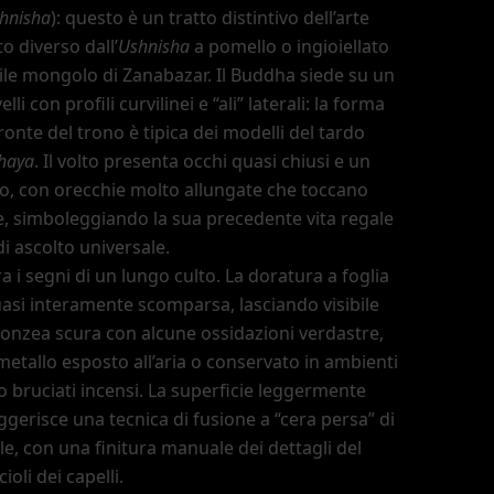
hnisha
): questo è un tratto distintivo dell
’
arte
o diverso dall
’
Ushnisha
a pomello o ingioiellato
stile mongolo di Zanabazar. Il Buddha siede su un
elli con profili curvilinei e
“ali”
laterali: la forma
ronte del trono è tipica dei modelli del tardo
thaya
. Il volto presenta occhi quasi chiusi e un
o, con orecchie molto allungate che toccano
le, simboleggiando la sua precedente vita regale
di ascolto universale.
 i segni di un lungo culto. La doratura a foglia
uasi interamente scomparsa, lasciando visibile
onzea scura con alcune ossidazioni verdastre,
metallo esposto all
’
aria o conservato in ambienti
 bruciati incensi. La superficie leggermente
gerisce una tecnica di fusione a
“cera persa”
di
ale, con una finitura manuale dei dettagli del
cioli dei capelli.