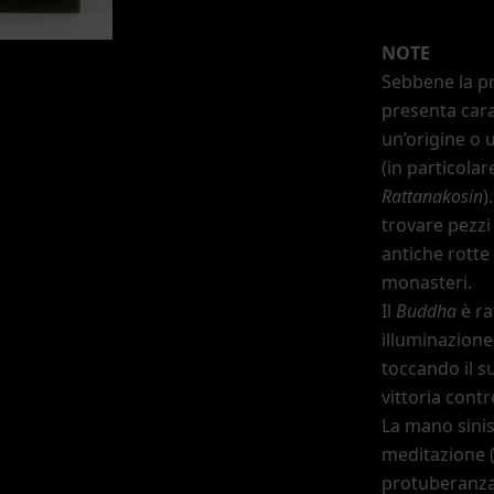
NOTE
Sebbene la pr
presenta cara
un
’
origine o 
(in particolar
Rattanakosin
)
trovare pezzi
antiche rotte
monasteri.
Il
Buddha
è ra
illuminazione
toccando il s
vittoria cont
La mano sinis
meditazione 
protuberanza