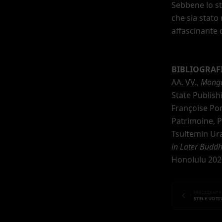
Sebbene lo sti
che sia stato
affascinante 
BIBLIOGRAF
AA. VV.,
Mongo
State Publish
Françoise P
Patrimoine, P
Tsultemin U
in Later Buddh
Honolulu 202
PRECEDENTE
STELE VOT