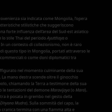
ovenienza sia indicata come Mongolia, l
’
opera
tteristiche stilistiche che suggeriscono
una forte influenza dell
’
area del Sud-est asiatico
e lo stile Thai del periodo
Ayutthaya
o
. In un contesto di collezionismo, non è raro
 di questo tipo in Mongolia, portati attraverso le
 commerciali o come doni diplomatici tra
ffigurato nel momento culminante della sua
. La mano destra scende oltre il ginocchio
uolo, chiamando la Terra a testimone della sua
ro le tentazioni del demone
Maravijaya
(o
Mara
).
tra è posata in grembo nel gesto della
(
Dhyana Mudra
). Sulla sommità del capo, la
 cranica termina con una fiamma alta e