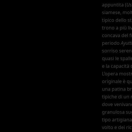
appuntita (
Us
siamese, molt
tipico dello 
trono a più liv
concava del f
periodo
Ayut
sorriso seren
quasi le spal
e la capacità 
L
’
opera mostra
originale è q
una patina br
tipiche di un 
dove venivano
granulosa sug
tipo artigian
volto e dei ric