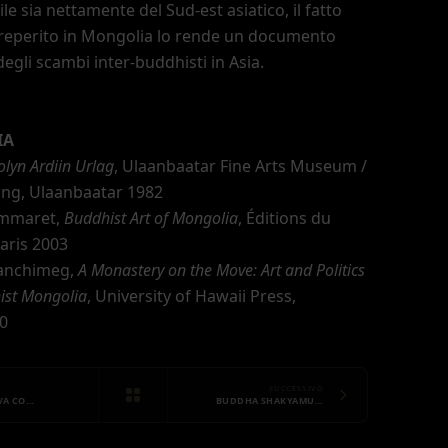
le sia nettamente del Sud-est asiatico, il fatto
 reperito in Mongolia lo rende un documento
degli scambi inter-buddhisti in Asia.
IA
lyn Ardiin Urlag
, Ulaanbaatar Fine Arts Museum /
ing, Ulaanbaatar 1982
ommaret,
Buddhist Art of Mongolia
, Éditions du
aris 2003
ranchimeg,
A Monastery on the Move: Art and Politics
ist Mongolia
, University of Hawaii Press,
0
SUCCESSIVO
IVA CO…
BUDDHA SHAKYAMU…