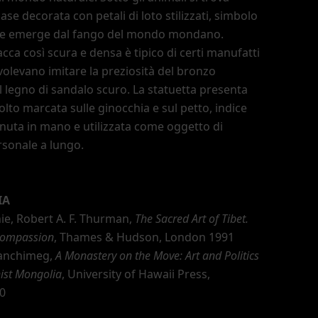
ase decorata con petali di loto stilizzati, simbolo
he emerge dal fango del mondo mondano.
acca così scura e densa è tipico di certi manufatti
olevano imitare la preziosità del bronzo
l legno di sandalo scuro. La statuetta presenta
lto marcata sulle ginocchia e sul petto, indice
enuta in mano e utilizzata come oggetto di
rsonale a lungo.
IA
ie, Robert A. F. Thurman,
The Sacred Art of Tibet.
ompassion
, Thames & Hudson, London 1991
ranchimeg,
A Monastery on the Move: Art and Politics
ist Mongolia
, University of Hawaii Press,
0