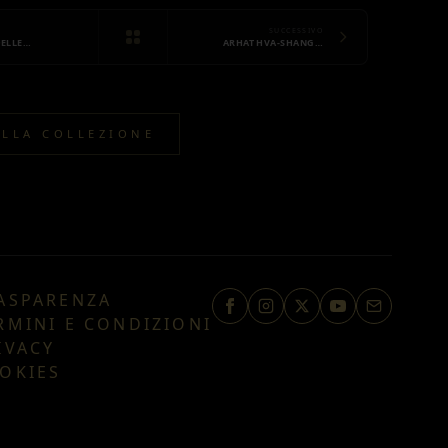
SUCCESSIVO
DELLE…
ARHAT HVA-SHANG…
ALLA COLLEZIONE
ASPARENZA
RMINI E CONDIZIONI
IVACY
OKIES