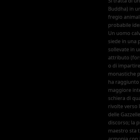
Si tratta di u
Buddha) in un
fregio animal
probabile ide
Un uomo calvo
siede in una 
sollevate in 
attributo (fo
o di impartir
monastiche p
ha raggiunto 
maggiore inte
schiera di qu
rivolte verso l
delle Gazzell
discorso; la p
maestro sta 
armonia con i