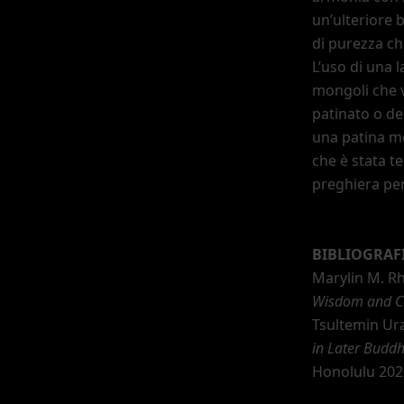
un
’
ulteriore b
di purezza c
L
’
uso di una l
mongoli che v
patinato o de
una patina mo
che è stata t
preghiera pe
BIBLIOGRAF
Marylin M. Rh
Wisdom and C
Tsultemin U
in Later Buddh
Honolulu 202