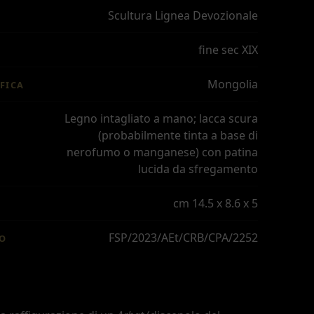
Scultura Lignea Devozionale
fine sec XIX
Mongolia
FICA
Legno intagliato a mano; lacca scura
(probabilmente tinta a base di
nerofumo o manganese) con patina
lucida da sfregamento
cm 14.5 x 8.6 x 5
FSP/2023/AEt/CRB/CPA/2252
IO