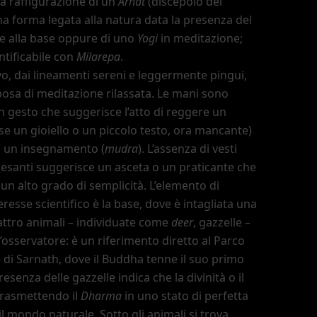
na raffigurazione di un
Arhat
(discepolo del
a forma legata alla natura data la presenza del
e alla base oppure di uno
Yogi
in meditazione;
ntificabile con
Milarepa
.
, dai lineamenti sereni e leggermente pingui,
posa di meditazione rilassata. Le mani sono
un gesto che suggerisce l
’
atto di reggere un
rse un gioiello o un piccolo testo, ora mancante)
e un insegnamento (
mudra
). L
’
assenza di vesti
esanti suggerisce un asceta o un praticante che
un alto grado di semplicità. L
’
elemento di
resse scientifico è la base, dove è intagliata una
attro animali
–
individuate come
deer
, gazzelle
–
’
osservatore: è un riferimento diretto al Parco
e di Sarnath, dove il Buddha tenne il suo primo
resenza delle gazzelle indica che la divinità o il
trasmettendo il
Dharma
in uno stato di perfetta
l mondo naturale. Sotto gli animali si trova