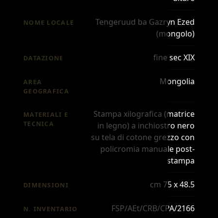
Tengeruud ba Gazryn Ezed
NOME LOCALE
(mongolo)
fine sec XIX
DATAZIONE
Mongolia
AREA
GEOGRAFICA
Stampa xilografica (matrice
MATERIALI E
TECNICA
in legno) a inchiostro nero
su tela di cotone grezzo con
policromia manuale post-
stampa
cm 75 x 48.5
DIMENSIONI
FSP/AEt/CRB/CPA/2166
N. INVENTARIO