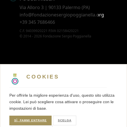
Via Alloro 3 | 90133 Palermo (PA)
info@fondazionesergiopoggianella.org
+39 345 7686466
C.F. 94039920221 P.IVA 02158420221
© 2014 - 2026 Fondazione Sergio Poggianella
CONTATTI
5 X MILLE
COOKIES
MEMBERSHIP
PRESS KIT
Per offrirle la migliore esperienza d'uso, questo sito utilizza
TRASPARENZA
cookie. Lei può scegliere cosa attivare o proseguire con le
TERMINI E CONDIZIONI
impostazioni di base.
PRIVACY
COOKIES
SÌ, FAMMI ENTRARE
SCELGA