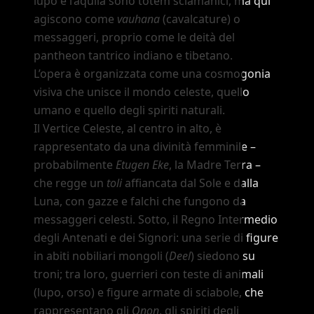
lupo e l
’
aquila sono totem sciamanici, ma qui
agiscono come
vauhana
(cavalcature) o
messaggeri, proprio come le deità del
pantheon tantrico indiano e tibetano.
L
’
opera è organizzata come una cosmogonia
visiva che unisce il mondo celeste, quello
umano e quello degli spiriti naturali.
Il Vertice Celeste, al centro in alto, è
rappresentato da una divinità femminile
–
probabilmente
Etugen Eke
, la Madre Terra
–
che regge un
toli
affiancata dal Sole e dalla
Luna, con gazze e falchi che fungono da
messaggeri celesti. Sotto, il Regno Intermedio
degli Antenati e dei Signori: una serie di figure
in abiti nobiliari mongoli (
Deel
) siedono su
troni; tra loro, guerrieri con teste di animali
(lupo, orso) e figure armate di sciabole, che
rappresentano gli
Onon
, gli spiriti degli