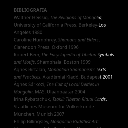
BIBLIOGRAFIA
Walther Heissig,
The Religions of Mongolia
,
University of California Press, Berkeley-Los
Angeles 1980
Caroline Humphrey,
Shamans and Elders
,
Clarendon Press, Oxford 1996
Robert Beer,
The Encyclopedia of Tibetan Symbols
and Motifs
, Shambhala, Boston 1999
Ágnes Birtalan,
Mongolian Shamanism: Texts
and Practices
, Akadémiai Kiadó, Budapest 2001
Ágnes Sárközi,
The Cult of Local Deities in
Mongolia
, MAS, Ulaanbaatar 2004
Irina Rybatschuk,
Tsakli: Tibetan Ritual Cards
,
Staatliches Museum für Völkerkunde
München, Munich 2007
Philip Billingsley,
Mongolian Buddhist Art: