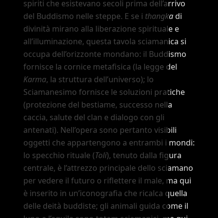
spiriti che esistevano secoli prima dell
’
arrivo
del Buddismo nelle steppe. E se i
thangka
di
divinità mirano alla liberazione spirituale e
all
’
illuminazione, questa tavola sciamanica si
occupa dell
’
orizzonte mondano: il Buddismo
fornisce la cornice metafisica (la legge del
Karma
, la struttura dell
’
universo); lo
Sciamanesimo fornisce le soluzioni pratiche
(protezione del bestiame, successo nella
caccia, salute del clan e dialogo con gli
antenati). Nell
’
opera sono pertanto visibili
oggetti che appartengono a entrambi i mondi:
lo specchio rituale (
Toli
), tenuto dalla figura
centrale, è l
’
attrezzo principale dello sciamano
per vedere il futuro o riflettere il male, ma qui
è inserito in un
’
iconografia che ricalca quella
delle deità buddiste; gli animali guida come il