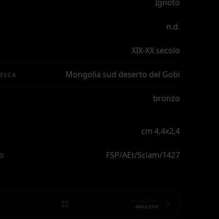
Ignoto
n.d.
XIX-XX secolo
Mongolia sud deserto del Gobi
FICA
bronzo
cm 4,4x2,4
FSP/AEt/Sciam/1427
IO
SUCCESSIVO
AMULETO