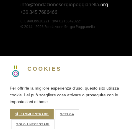
info@fondazionesergiopoggianella.org
+39 345 7686466
C.F. 94039920221 P.IVA 02158420221
© 2014 - 2026 Fondazione Sergio Poggianella
CONTATTI
5 X MILLE
COOKIES
MEMBERSHIP
PRESS KIT
Per offrirle la migliore esperienza d'uso, questo sito utilizza
TRASPARENZA
cookie. Lei può scegliere cosa attivare o proseguire con le
TERMINI E CONDIZIONI
impostazioni di base.
PRIVACY
COOKIES
SÌ, FAMMI ENTRARE
SCELGA
SOLO I NECESSARI