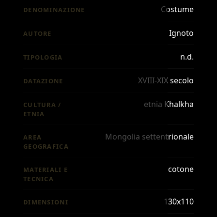
Costume
DENOMINAZIONE
Ignoto
AUTORE
n.d.
TIPOLOGIA
XVIII-XIX secolo
DATAZIONE
etnia Khalkha
CULTURA /
ETNIA
Mongolia settentrionale
AREA
GEOGRAFICA
cotone
MATERIALI E
TECNICA
130x110
DIMENSIONI